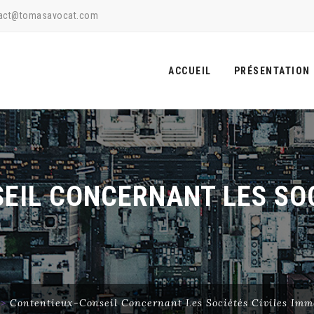
act@tomasavocat.com
Skip
to
ACCUEIL
PRÉSENTATION
content
EIL CONCERNANT LES SOC
)
>
Contentieux-Conseil Concernant Les Sociétés Civiles Immo