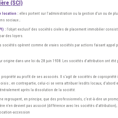
ière (SCI)
e location
:
elles portent sur l’administration ou la gestion d’un ou de p
ens sociaux ;
PI)
:
l’objet exclusif des sociétés civiles de placement immobilier consiste
par des loyers.
es sociétés opèrent comme de vraies sociétés par actions faisant appel pu
eur origine dans une loi du 28 juin 1938. Les sociétés d’attribution ont ét
 propriété au profit de ses associés. Il s’agit de sociétés de copropriété
sis ; en contrepartie, celui-ci se verra attribuer lesdits locaux, d’abord
 généralement après la dissolution de la société.
ne regroupent, en principe, que des professionnels, c’est-à-dire un prom
lière n’en devient pas associé (différence avec les sociétés d’attribution
 location-accession