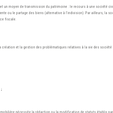
 et un moyen de transmission du patrimoine : le recours à une société civi
nte ou le partage des biens (alternative à l’indivision). Par ailleurs, la s
ce fiscale.
 création et la gestion des problématiques relatives à la vie des société 
s
;
mmobilière nécessite la rédaction ou la modification de statuts établis par